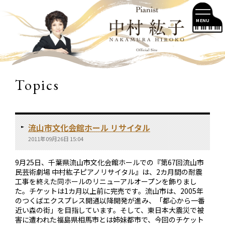
MENU
Topics
流山市文化会館ホール リサイタル
2011年09月26日 15:04
9月25日、千葉県流山市文化会館ホールでの『第67回流山市
民芸術劇場 中村紘子ピアノリサイタル』は、2カ月間の耐震
工事を終えた同ホールのリニューアルオープンを飾りまし
た。チケットは1カ月以上前に完売です。流山市は、2005年
のつくばエクスプレス開通以降開発が進み、「都心から一番
近い森の街」を目指しています。そして、東日本大震災で被
害に遭われた福島県相馬市とは姉妹都市で、今回のチケット