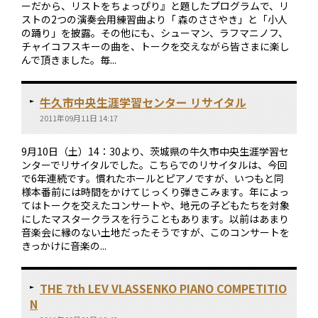
ーだから、リストをちょっぴり』と題したプログラムで、リ
ストの2つの演奏会用練習曲より「 森のささやき」と「小人
の踊り」を披露。その他にも、シューマン、ラフマニノフ、
チャイコフスキーの曲を、トークを交えながら皆さまに楽し
んで頂きました。毎...
牛久市中央生涯学習センター リサイタル
2011年09月11日 14:17
9月10日（土）14：30より、茨城県の牛久市中央生涯学習セ
ンターでリサイタルでした。こちらでのリサイタルは、今回
で6年連続です。慣れたホールとピアノですが、いつもと同
様本番前には時間をかけてじっくり弾きこみます。年によっ
てはトークを交えたコンサートや、地元の子どもたちを対象
にしたマスタークラスを行うこともあります。以前はあまり
音楽会に縁のない土地だったそうですが、このコンサートを
きっかけに音楽の...
THE 7th LEV VLASSENKO PIANO COMPETITIO
N