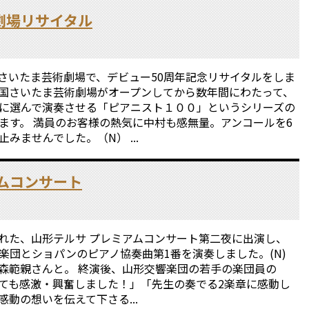
劇場リサイタル
彩の国さいたま芸術劇場で、デビュー50周年記念リサイタルをしま
国さいたま芸術劇場がオープンしてから数年間にわたって、
に選んで演奏させる「ピアニスト１００」というシリーズの
ます。 満員のお客様の熱気に中村も感無量。アンコールを6
みませんでした。（N） ...
ムコンサート
開かれた、山形テルサ プレミアムコンサート第二夜に出演し、
楽団とショパンのピアノ協奏曲第1番を演奏しました。(N)
森範親さんと。 終演後、山形交響楽団の若手の楽団員の
ても感激・興奮しました！」「先生の奏でる2楽章に感動し
動の想いを伝えて下さる...