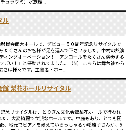
チュラウミ）水族館...
タル
富山県民会館大ホールで、デビュー５０周年記念リサイタルで
らたくさんのお客様が足を運んで下さいました。中村の熱演
ディングオーベーション！ アンコールをたくさん演奏する
すごい！」と感動されてました。（N） こちらは舞台袖から
さは様々です。主催者・ホー...
会館 梨花ホールリサイタル
周年記念リサイタルは、とりぎん文化会館梨花ホールで行われ
れた、大変綺麗で立派なホールです。中庭もあり、とても開
演後、地元でピアノを教えていらっしゃる小幡雅子さんが、5