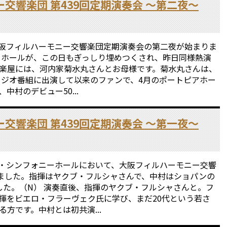
交響楽団 第439回定期演奏会 〜第二夜〜
、大阪フィルハーモニー交響楽団定期演奏会の第二夜が始まりま
ニーホールが、この日もぎっしり埋めつくされ、昨日同様熱演
 楽屋には、河内家菊水丸さんとお母様です。菊水丸さんは、
のラジオ番組に出演して以来のファンで、4月のポートピアホー
村のデビュー50...
交響楽団 第439回定期演奏会 〜第一夜〜
、ザ・シンフォニーホールにおいて、大阪フィルハーモニー交響
りました。指揮はヤクブ・フルシャさんで、中村はショパンの
した。（N） 演奏直後、指揮のヤクブ・フルシャさんと。フ
揮をビエロ・フラーヴェク氏に学び、まだ20代という若さ
方です。中村とは初共演...