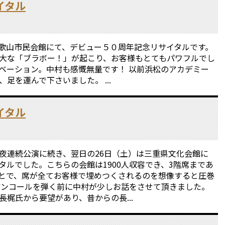
イタル
、和歌山市民会館にて、デビュー５０周年記念リサイタルです。
盛大な「ブラボー！」が起こり、お客様もとてもパワフルでし
ベーション。中村も感慨無量です！ 以前浜松のアカデミー
足を運んで下さいました。 ...
イタル
夜連続公演に続き、翌日の26日（土）は三重県文化会館に
タルでした。こちらの会館は1900人収容でき、3階席まであ
とで、席が全てお客様で埋めつくされるのを想像すると圧巻
、アンコールを弾く前に中村が少しお話をさせて頂きました。
梶氏から要望があり、昔からの長...