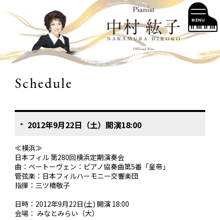
MENU
Schedule
2012年9月22日（土）開演18:00
≪横浜≫
日本フィル 第280回横浜定期演奏会
曲：ベートーヴェン：ピアノ協奏曲第5番「皇帝」
管弦楽：日本フィルハーモニー交響楽団
指揮：三ツ橋敬子
日時：2012年9月22日(土) 開演 18:00
会場： みなとみらい（大）